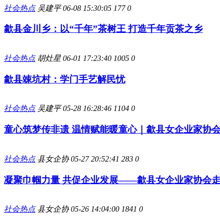
社会热点
吴建平
06-08 15:30:05
177
0
歙县金川乡：以“千年”茶树王 打造千年贡茶之乡
社会热点
胡灶星
06-01 17:23:40
1005
0
歙县竦坑村：学门手艺解民忧
社会热点
吴建平
05-28 16:28:46
1104
0
童心筑梦传非遗 温情赋能暖童心｜歙县女企业家协会
社会热点
县女企协
05-27 20:52:41
283
0
凝聚巾帼力量 共促企业发展——歙县女企业家协会
社会热点
县女企协
05-26 14:04:00
1841
0