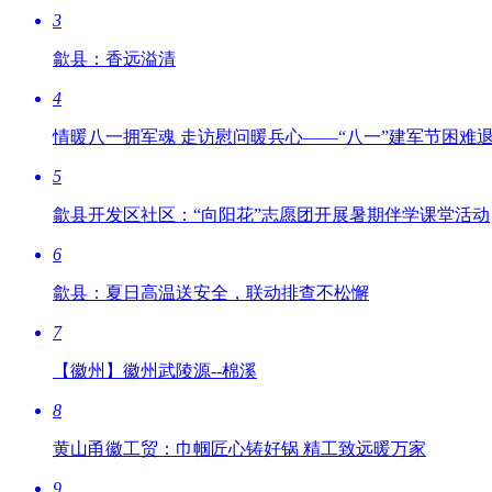
3
歙县：香远溢清
4
情暖八一拥军魂 走访慰问暖兵心——“八一”建军节困难
5
歙县开发区社区：“向阳花”志愿团开展暑期伴学课堂活动
6
歙县：夏日高温送安全，联动排查不松懈
7
【徽州】徽州武陵源--棉溪
8
黄山甬徽工贸：巾帼匠心铸好锅 精工致远暖万家
9