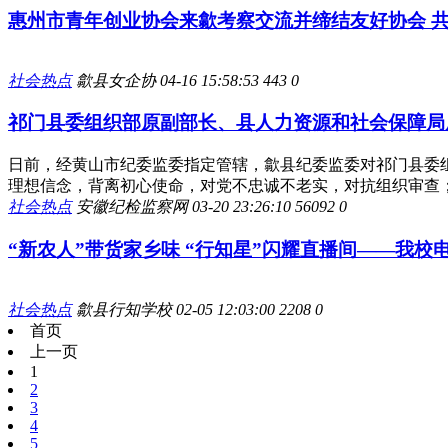
惠州市青年创业协会来歙考察交流并缔结友好协会 
社会热点
歙县女企协
04-16 15:58:53
443
0
祁门县委组织部原副部长、县人力资源和社会保障局
日前，经黄山市纪委监委指定管辖，歙县纪委监委对祁门县委
理想信念，背离初心使命，对党不忠诚不老实，对抗组织审查；无
社会热点
安徽纪检监察网
03-20 23:26:10
56092
0
“新农人”带货家乡味 “行知星”闪耀直播间——我
社会热点
歙县行知学校
02-05 12:03:00
2208
0
首页
上一页
1
2
3
4
5