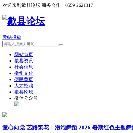
欢迎来到歙县论坛
|
商务合作：
0559-2621317
发帖投稿
网站首页
歙县资讯
社会信息
徽州文化
便民黄页
人才招聘
歙县论坛
微信公众号
童心向党 艺路繁花｜泡泡舞蹈 2026 暑期红色主题