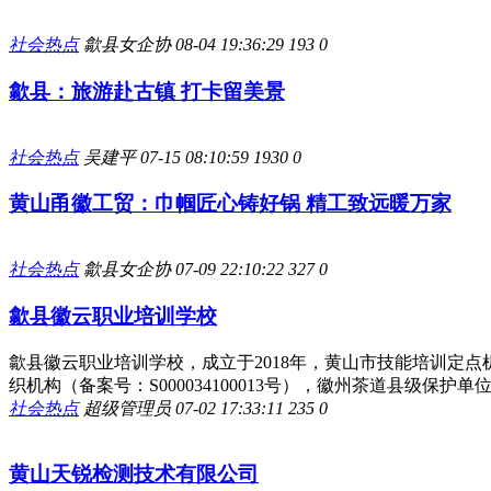
社会热点
歙县女企协
08-04 19:36:29
193
0
歙县：旅游赴古镇 打卡留美景
社会热点
吴建平
07-15 08:10:59
1930
0
黄山甬徽工贸：巾帼匠心铸好锅 精工致远暖万家
社会热点
歙县女企协
07-09 22:10:22
327
0
歙县徽云职业培训学校
歙县徽云职业培训学校，成立于2018年，黄山市技能培训定点机
织机构（备案号：S000034100013号），徽州茶道县级保护单位，2
社会热点
超级管理员
07-02 17:33:11
235
0
黄山天锐检测技术有限公司