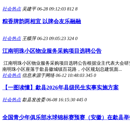
社会热点
吴建平
06-28 09:12:03
812
8
粽香牌韵两相宜 以牌会友乐融融
社会热点
王蝶萍
06-23 09:05:23
324
0
江南明珠小区物业服务采购项目选聘公告
江南明珠小区物业服务采购项目选聘公告根据业主代表大会研究
南明珠小区座落于歙县徽城镇百花路，小区规划总建筑面...
社会热点
信息来源于网络
06-12 10:48:03
345
0
【一图读懂】歙县2026年县级民生实事实施方案
社会热点
歙县发改委
06-08 16:15:30
445
0
全国青少年俱乐部水球锦标赛预赛（安徽）在歙县举