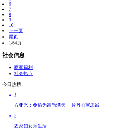
6
7
8
9
10
下一页
尾页
1/64页
社会信息
商家福利
社会热点
今日热榜
1
方亚光：桑榆为霞尚满天 一片丹心写忠诚
2
农家妇女乐生活