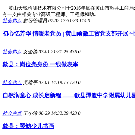
黄山天锐检测技术有限公司于2016年底在黄山市歙县工商局
有一支由相关专业高级工程师、工程师和助...
社会热点
超级管理员
07-02 17:31:33
114
0
初心忆芳华 情暖老党员 | 黄山甬徽工贸党支部开展“
社会热点
女企协
07-01 21:31:25
436
0
歙县：岗位亮身份 一线做表率
社会热点
吴建平
07-01 14:19:13
120
0
自然润童心 成长启新程 ——歙县潭渡中学附属幼儿
社会热点
王小浠
06-29 14:32:29
423
0
歙县：琴韵少儿书画