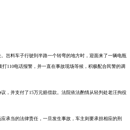
去。岂料车子行驶到半路一个转弯的地方时，迎面来了一辆电瓶
拨打
110
电话报警，并一直在事故现场等候，积极配合民警的调
协议，并支付了
15
万元赔偿款。法院依法酌情从轻判处老汪拘役
员应承当的法律责任，一旦发生事故，车主则要承担相应的刑