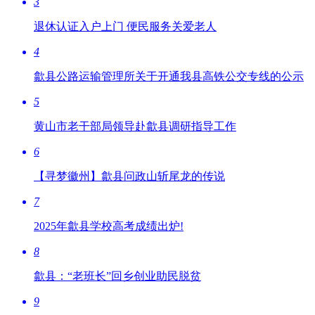
3
退休认证入户上门 便民服务关爱老人
4
歙县公路运输管理所关于开通我县高铁公交专线的公示
5
黄山市老干部局领导赴歙县调研指导工作
6
【寻梦徽州】歙县问政山斩尾龙的传说
7
2025年歙县学校高考成绩出炉!
8
歙县：“老班长”回乡创业助民脱贫
9