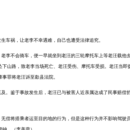
发生车祸，让老李不幸遇难，自己也遭受法律追究。
，老李不会骑车，便一早就坐到老汪的三轮摩托车上等老汪载他
坠下山路，致老李当场死亡、老汪受伤、摩托车受损。老汪当即
肇事罪将老汪诉至歙县法院。
莫及。鉴于事故发生后，老汪已与被害人近亲属达成了民事赔偿
，无偿将搭乘者运至目的地的行为，但是这种行为并不影响驾驶
警钟。
（李美蓉）