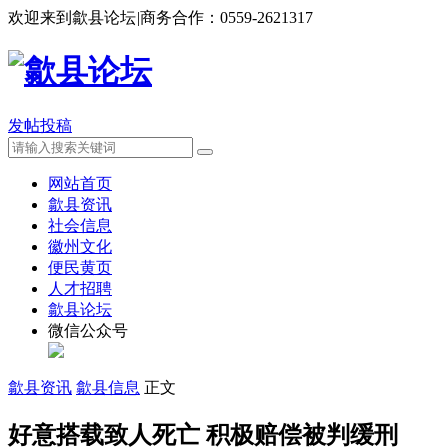
欢迎来到歙县论坛
|
商务合作：
0559-2621317
发帖投稿
网站首页
歙县资讯
社会信息
徽州文化
便民黄页
人才招聘
歙县论坛
微信公众号
歙县资讯
歙县信息
正文
好意搭载致人死亡 积极赔偿被判缓刑