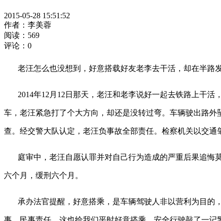
2015-05-28 15:51:52
作者：李美蓉
阅读：569
评论：0
老汪怎么也没想到，好意搭载好友老李去干活，却在半路
2014
年
12
月
12
日
那天，老汪和老李说好一起去铁路上干活
车，老汪紧急打了个大方向，却还是没转过弯。车辆驶出路外
查。经交警大队认定，老汪负事故全部责任。检察机关以交通
庭审中，老汪自愿认罪并对自己行为造成的严重后果追悔
六个月，缓刑六个月。
承办法官提醒，好意搭乘，是车辆驾驶人非以营利为目的
事、民事责任。这也给我们平时好意搭乘、安全行驶敲了一记