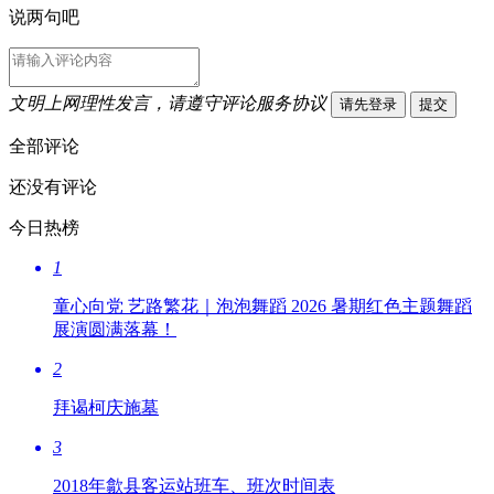
说两句吧
文明上网理性发言，请遵守评论服务协议
请先登录
提交
全部评论
还没有评论
今日热榜
1
童心向党 艺路繁花｜泡泡舞蹈 2026 暑期红色主题舞蹈
展演圆满落幕！
2
拜谒柯庆施墓
3
2018年歙县客运站班车、班次时间表