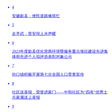
4
安徽歙县：便民道路修筑忙
5
走齐武：普安坝上水声暖
6
2023年度歙县优化营商环境暨服务重点项目建设先进集
体和先进个人拟评选表彰对象公示
7
街口镇积极开展第七次全国人口普查宣传
8
社区送喜报，荣誉进家门——中和社区为“四有”优秀士
兵家属送上喜报
9