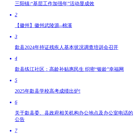
三阳镇:“基层工作加强年”活动显成效
2
【徽州】徽州武陵源--棉溪
3
歙县2024年持证残疾人基本状况调查培训会召开
4
歙县练江社区：高龄补贴惠民生 织密“银龄”幸福网
5
2025年歙县学校高考成绩出炉!
6
关于歙县委、县政府相关机构办公地点及办公室电话的
公告
7