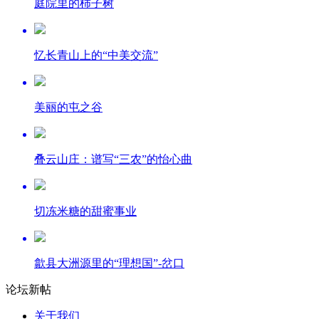
庭院里的柿子树
忆长青山上的“中美交流”
美丽的屯之谷
叠云山庄：谱写“三农”的怡心曲
切冻米糖的甜蜜事业
歙县大洲源里的“理想国”-岔口
论坛新帖
关于我们