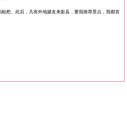
潭拍枇杷。此后，凡有外地摄友来歙县，要我推荐景点，我都首