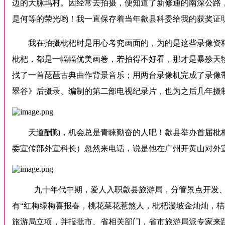
边的大脉坞村。因经常去拍摄，便知道了新修通的南深公路
是何等的荣光哟！我一直保存着当年歙县科委给我的获奖证
我在拍摄枇杷时是用心考究画面的，为的是这些录像资
枇杷，都是一幅幅优美画卷，若拍得不好看，那才是暴殄天
找了一首琵琶古典曲作背景音乐；用两台录像机完成了录像
翠谷》后摄录、编制的第二部电视纪录片，也为之后几年摄
天道酬勤，机会总是青睐勤奋的人吧！歙县举办首届枇
委宣传部外宣科长）忽然来电话，说是他在广州开黄山对外
九十年代中期，爱人入职歙县旅游局，分管景点开发、
有“红梅绿梅喜报春，桃花菜花惹煞人，枇杷漫坡金灿灿，
旅游局立项，并报批市、省相关部门，省市旅游局派专家来踩