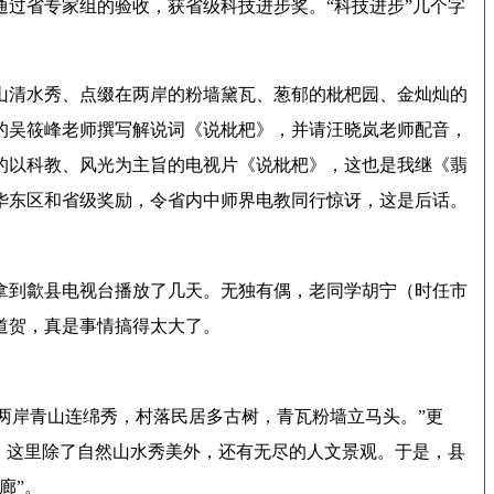
过省专家组的验收，获省级科技进步奖。“科技进步”几个字
山清水秀、点缀在两岸的粉墙黛瓦、葱郁的枇杷园、金灿灿的
的吴筱峰老师撰写解说词《说枇杷》，并请汪晓岚老师配音，
的以科教、风光为主旨的电视片《说枇杷》，这也是我继《翡
华东区和省级奖励，令省内中师界电教同行惊讶，这是后话。
拿到歙县电视台播放了几天。无独有偶，老同学胡宁（时任市
道贺，真是事情搞得太大了。
两岸青山连绵秀，村落民居多古树，青瓦粉墙立马头。”更
，这里除了自然山水秀美外，还有无尽的人文景观。于是，县
廊”。