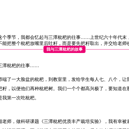
这个季节，我都会忆起与三潭枇杷的往事……上世纪六十年代末
不能把整个枇杷放嘴里后吐籽，而是要先把籽取出，并交给老师
我与三潭枇杷的故事
三潭枇杷的往事……
师端了一大脸盆的枇杷，到教室里，发给学生每人七、八个，让
杷籽，以便他们再种枇杷树。我们一个个都高兴极了，要知道在
是我第一次吃枇杷。
相老师，做科研课题《三潭枇杷优质丰产栽培实验》，我有幸被