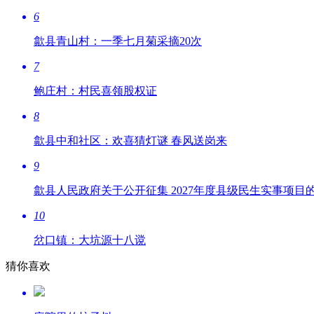
6
歙县青山村：一季七月菊采摘20次
7
鲍庄村：村民喜领股权证
8
歙县中和社区：欢喜猜灯谜 春风送岗来
9
歙县人民政府关于公开征集 2027年度县级民生实事项目
10
岔口镇：大坑源十八谠
猜你喜欢