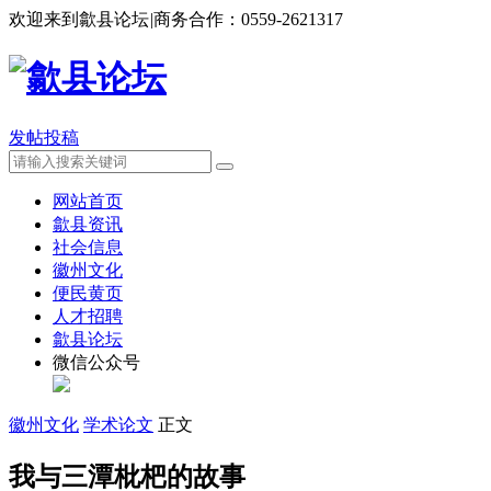
欢迎来到歙县论坛
|
商务合作：
0559-2621317
发帖投稿
网站首页
歙县资讯
社会信息
徽州文化
便民黄页
人才招聘
歙县论坛
微信公众号
徽州文化
学术论文
正文
我与三潭枇杷的故事