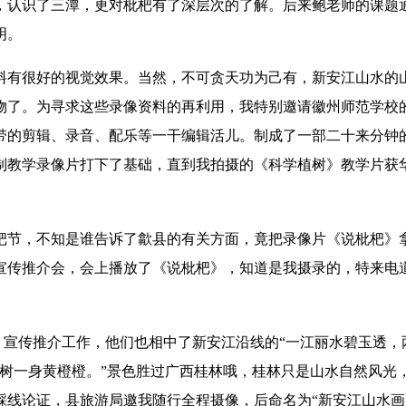
，认识了三潭，更对枇杷有了深层次的了解。后来鲍老师的课题通
明。
料有很好的视觉效果。当然，不可贪天功为己有，新安江山水的
物了。为寻求这些录像资料的再利用，我特别邀请徽州师范学校
带的剪辑、录音、配乐等一干编辑活儿。制成了一部二十来分钟
制教学录像片打下了基础，直到我拍摄的《科学植树》教学片获
杷节，不知是谁告诉了歙县的有关方面，竟把录像片《说枇杷》
宣传推介会，会上播放了《说枇杷》，知道是我摄录的，特来电
宣传推介工作，他们也相中了新安江沿线的“一江丽水碧玉透，
桔树一身黄橙橙。”景色胜过广西桂林哦，桂林只是山水自然风光
线论证，县旅游局邀我随行全程摄像，后命名为“新安江山水画